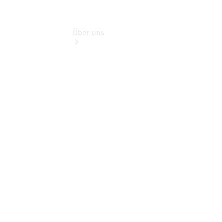
Über uns
Übersicht
Kontakt
Ansprechpartner
Probefahrt
Kontaktformular