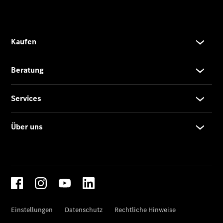
SUVs
Der neue
GLA
Der neue
elektrische
GLA
EQA –
elektrisch
EQE SUV –
elektrisch
EQS SUV –
elektrisch
G-Klasse –
elektrisch
Mercedes-