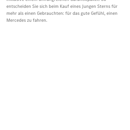
140 Jahre
Innovation
Mercedes-
Benz
Zubehör
Online-
Store
Mercedes-
Benz
Store
Limousinen
Der
elektrische
CLA mit EQ-
Technologie