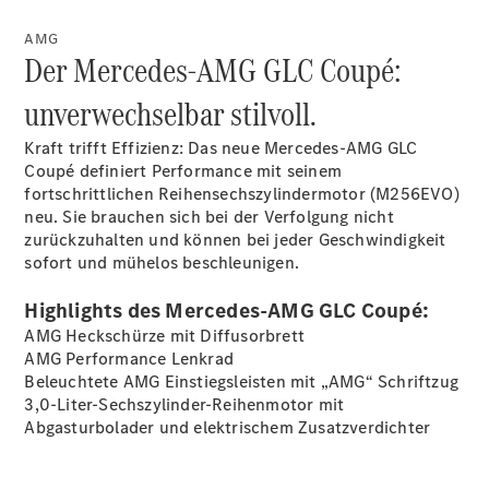
140 Jahre
Innovation
AMG
Der Mercedes-AMG GLC Coupé:
Mercedes-
Benz
unverwechselbar stilvoll.
Zubehör
Online-
Kraft trifft Effizienz: Das neue Mercedes-AMG GLC
Store
Coupé definiert Performance mit seinem
Mercedes-
fortschrittlichen Reihensechszylindermotor (M256EVO)
Benz
neu. Sie brauchen sich bei der Verfolgung nicht
Store
zurückzuhalten und können bei jeder Geschwindigkeit
Limousinen
sofort und mühelos beschleunigen.
Highlights des Mercedes-AMG GLC Coupé:
AMG Heckschürze mit Diffusorbrett
AMG Performance Lenkrad
Beleuchtete AMG Einstiegsleisten mit „AMG“ Schriftzug
Der
3,0-Liter-Sechszylinder-Reihenmotor mit
elektrische
Abgasturbolader und elektrischem Zusatzverdichter
CLA mit EQ-
Technologie