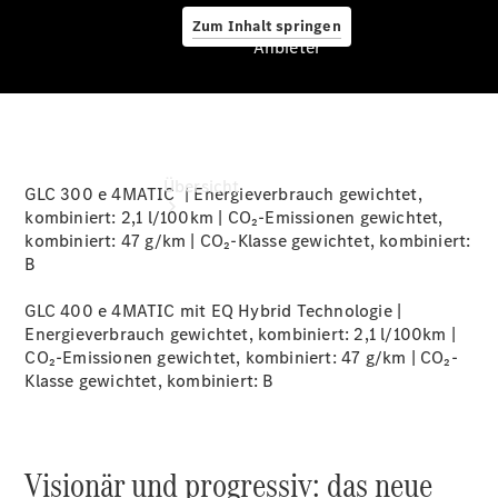
Zum Inhalt springen
Anbieter
Anbieter
Übersicht
GLC 300 e 4MATIC | Energieverbrauch gewichtet,
kombiniert: 2,1 l/100km | CO₂-Emissionen gewichtet,
kombiniert: 47 g/km | CO₂-Klasse gewichtet, kombiniert:
B
GLC 400 e 4MATIC mit EQ Hybrid Technologie |
Energieverbrauch gewichtet, kombiniert: 2,1 l/100km |
CO₂-Emissionen gewichtet, kombiniert: 47 g/km | CO₂-
Startseite
Klasse gewichtet, kombiniert:
B
Kontakt
Beratung
vereinbaren
Servicetermin
Visionär und progressiv: das neue
vereinbaren