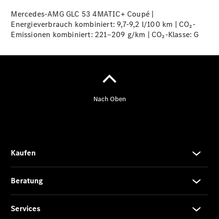
Der neue
CLA
Mercedes-AMG GLC 53 4MATIC+ Coupé |
EQE
Energieverbrauch kombiniert: 9,7-9,2 l/100 km | CO₂-
Limousine -
Emissionen kombiniert: 221‒209 g/km | CO₂-Klasse:
G
elektrisch
EQS
Limousine -
elektrisch
C-Klasse
Limousine
C-Klasse
Limousine -
elektrisch
E-Klasse
Limousine
S-Klasse
Limousine
S-Klasse
Lang
Mercedes-
Maybach S-
Klasse