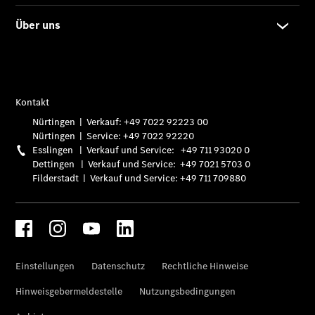
SUVs
Der neue
GLA
Der neue
elektrische
GLA
EQA –
elektrisch
EQE SUV –
elektrisch
EQS SUV –
elektrisch
G-Klasse –
elektrisch
Mercedes-