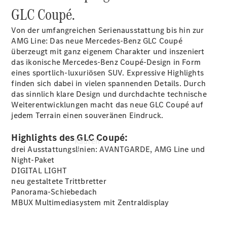
Probefahrt
GLC Coupé.
vereinbaren
Konfigurator
Von der umfangreichen Serienausstattung bis hin zur
Modellübersicht
AMG Line: Das neue Mercedes-Benz GLC Coupé
überzeugt mit ganz eigenem Charakter und inszeniert
das ikonische Mercedes-Benz Coupé-Design in Form
eines sportlich-luxuriösen SUV. Expressive Highlights
finden sich dabei in vielen spannenden Details. Durch
das sinnlich klare Design und durchdachte technische
Weiterentwicklungen macht das neue GLC Coupé auf
jedem Terrain einen souveränen Eindruck.
Highlights des GLC Coupé:
Kaufen
drei Ausstattungslinien: AVANTGARDE, AMG Line und
Night-Paket
DIGITAL
LIGHT
neu gestaltete Trittbretter
Panorama-Schiebedach
MBUX Multimediasystem mit Zentraldisplay
Übersicht