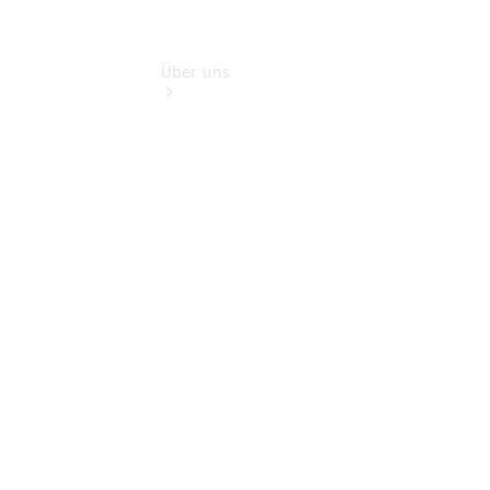
Über uns
Übersicht
Kontakt
Ansprechpartner
Probefahrt
Kontaktformular