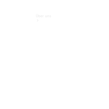
Über uns
Übersicht
Kontakt
Ansprechpartner
Probefahrt
Kontaktformular