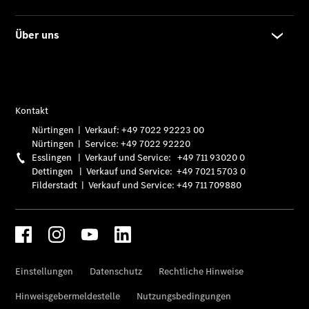
140 Jahre
Innovation
Mercedes-
Benz
Zubehör
Online-
Store
Mercedes-
Benz
Store
Limousinen
Der
elektrische
CLA mit EQ-
Technologie